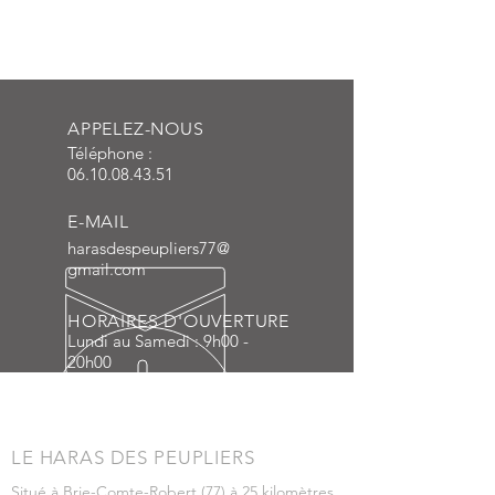
APPELEZ-NOUS
Téléphone :
06.10.08.43.51
E-MAIL
harasdespeupliers77@
gmail.com
HORAIRES D'OUVERTURE
Lundi au Samedi : 9h00 -
20h00
LE HARAS DES PEUPLIERS
Situé à Brie-Comte-Robert (77) à 25 kilomètres