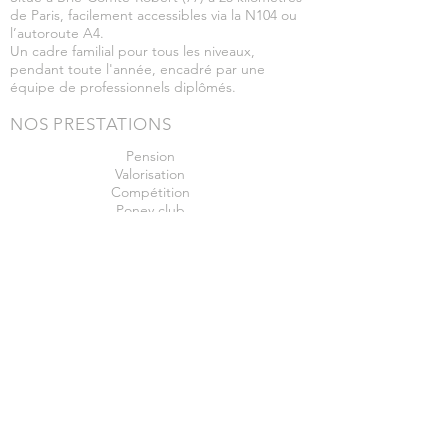
de Paris, facilement accessibles via la N104 ou
l’autoroute A4.
Un cadre familial pour tous les niveaux,
pendant toute l'année, encadré par une
équipe de professionnels diplômés.
NOS PRESTATIONS
Pension
Valorisation
Compétition
Poney club
Promenades
OÙ NOUS TROUVER
Route de mandres, chemin herbu,
77170 Brie Comte Robert
( ou "Haras des peupliers sur Waze")